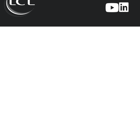
Placements
Gestion sous
Investissement
Actualités
mandat
responsable
Placements, mode
L'Hebdo des
d'emploi
marchés
Le mandat : «
Qu'est-ce que
Respirez, c’est géré !
l'investissement
»
Responsable ?
Offres ponctuelles
Vidéo Point
Marchés
Le mandat dans le
Comment investir
LCL Impact Climat
PEA ou le Compte-
responsable ?
titres
LCL Impact
Sociétal et Solidaire
Le mandat dans
l'assurance vie
Sélection
complémentaire
Placements
Sélect'Immo