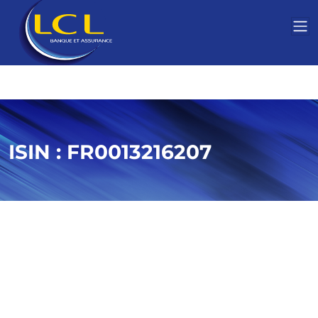
ISIN
:
FR0013216207